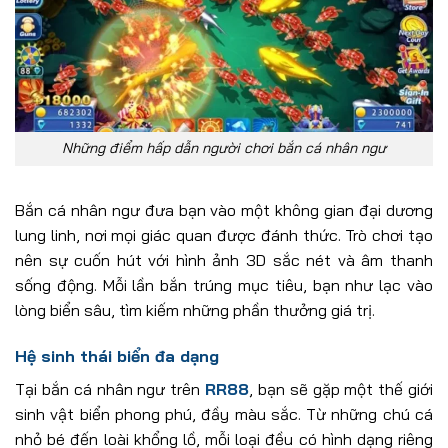
Những điểm hấp dẫn người chơi bắn cá nhân ngư
Bắn cá nhân ngư đưa bạn vào một không gian đại dương
lung linh, nơi mọi giác quan được đánh thức. Trò chơi tạo
nên sự cuốn hút với hình ảnh 3D sắc nét và âm thanh
sống động. Mỗi lần bắn trúng mục tiêu, bạn như lạc vào
lòng biển sâu, tìm kiếm những phần thưởng giá trị.
Hệ sinh thái biển đa dạng
Tại bắn cá nhân ngư trên
RR88
, bạn sẽ gặp một thế giới
sinh vật biển phong phú, đầy màu sắc. Từ những chú cá
nhỏ bé đến loài khổng lồ, mỗi loại đều có hình dạng riêng