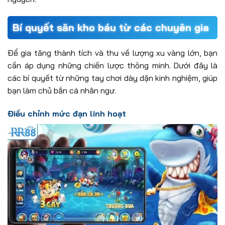
Bí quyết săn kho báu từ các chuyên gia
Để gia tăng thành tích và thu về lượng xu vàng lớn, bạn
cần áp dụng những chiến lược thông minh. Dưới đây là
các bí quyết từ những tay chơi dày dặn kinh nghiệm, giúp
bạn làm chủ bắn cá nhân ngư.
Điều chỉnh mức đạn linh hoạt