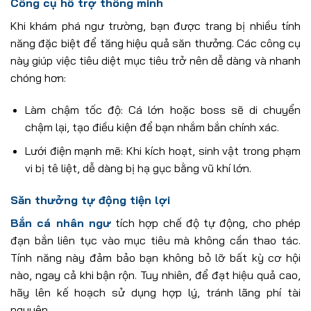
Công cụ hỗ trợ thông minh
Khi khám phá ngư trường, bạn được trang bị nhiều tính
năng đặc biệt để tăng hiệu quả săn thưởng. Các công cụ
này giúp việc tiêu diệt mục tiêu trở nên dễ dàng và nhanh
chóng hơn:
Làm chậm tốc độ: Cá lớn hoặc boss sẽ di chuyển
chậm lại, tạo điều kiện để bạn nhắm bắn chính xác.
Lưới điện mạnh mẽ: Khi kích hoạt, sinh vật trong phạm
vi bị tê liệt, dễ dàng bị hạ gục bằng vũ khí lớn.
Săn thưởng tự động tiện lợi
Bắn cá nhân ngư
tích hợp chế độ tự động, cho phép
đạn bắn liên tục vào mục tiêu mà không cần thao tác.
Tính năng này đảm bảo bạn không bỏ lỡ bất kỳ cơ hội
nào, ngay cả khi bận rộn. Tuy nhiên, để đạt hiệu quả cao,
hãy lên kế hoạch sử dụng hợp lý, tránh lãng phí tài
nguyên.