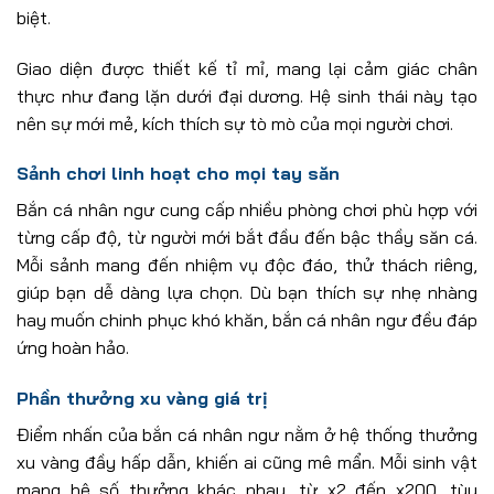
biệt.
Giao diện được thiết kế tỉ mỉ, mang lại cảm giác chân
thực như đang lặn dưới đại dương. Hệ sinh thái này tạo
nên sự mới mẻ, kích thích sự tò mò của mọi người chơi.
Sảnh chơi linh hoạt cho mọi tay săn
Bắn cá nhân ngư cung cấp nhiều phòng chơi phù hợp với
từng cấp độ, từ người mới bắt đầu đến bậc thầy săn cá.
Mỗi sảnh mang đến nhiệm vụ độc đáo, thử thách riêng,
giúp bạn dễ dàng lựa chọn. Dù bạn thích sự nhẹ nhàng
hay muốn chinh phục khó khăn, bắn cá nhân ngư đều đáp
ứng hoàn hảo.
Phần thưởng xu vàng giá trị
Điểm nhấn của bắn cá nhân ngư nằm ở hệ thống thưởng
xu vàng đầy hấp dẫn, khiến ai cũng mê mẩn. Mỗi sinh vật
mang hệ số thưởng khác nhau, từ x2 đến x200, tùy