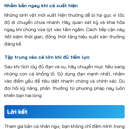
Nhắm bắn ngay khi cá xuất hiện
Những sinh vật mới xuất hiện thường dễ bị hạ gục vì tốc
độ di chuyển chưa nhanh. Hãy quan sát kỹ và khai hỏa
ngay khi chúng vừa lọt vào tầm ngắm. Cách tiếp cận này
tiết kiệm thời gian, đồng thời tăng hiệu suất săn thưởng
đáng kể.
Tập trung vào cá lớn khi đủ tiềm lực
Sau khi tích lũy đủ đạn và xu, hãy chuyển mục tiêu sang
những con cá khổng lồ. Sử dụng đạn mạnh nhất, nhắm
vào điểm yếu để tiêu diệt nhanh chóng và chính xác. Dù
đòi hỏi kỹ năng, phần thưởng từ phương pháp này luôn
khiến bạn hài lòng.
Lời kết
Tham gia bắn cá nhân ngư, bạn không chỉ đắm mình trong