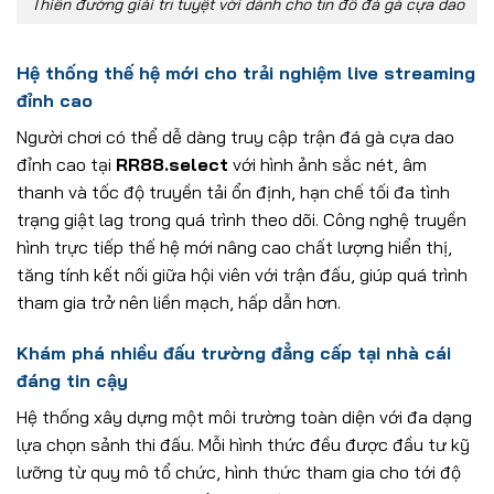
Thiên đường giải trí tuyệt vời dành cho tín đồ đá gà cựa dao
Hệ thống thế hệ mới cho trải nghiệm live streaming
đỉnh cao
Người chơi có thể dễ dàng truy cập trận đá gà cựa dao
đỉnh cao tại
RR88.select
với hình ảnh sắc nét, âm
thanh và tốc độ truyền tải ổn định, hạn chế tối đa tình
trạng giật lag trong quá trình theo dõi. Công nghệ truyền
hình trực tiếp thế hệ mới nâng cao chất lượng hiển thị,
tăng tính kết nối giữa hội viên với trận đấu, giúp quá trình
tham gia trở nên liền mạch, hấp dẫn hơn.
Khám phá nhiều đấu trường đẳng cấp tại nhà cái
đáng tin cậy
Hệ thống xây dựng một môi trường toàn diện với đa dạng
lựa chọn sảnh thi đấu. Mỗi hình thức đều được đầu tư kỹ
lưỡng từ quy mô tổ chức, hình thức tham gia cho tới độ