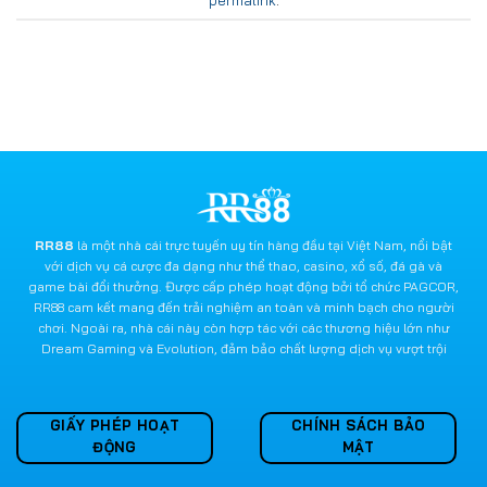
RR88
là một nhà cái trực tuyến uy tín hàng đầu tại Việt Nam, nổi bật
với dịch vụ cá cược đa dạng như thể thao, casino, xổ số, đá gà và
game bài đổi thưởng. Được cấp phép hoạt động bởi tổ chức PAGCOR,
RR88 cam kết mang đến trải nghiệm an toàn và minh bạch cho người
chơi. Ngoài ra, nhà cái này còn hợp tác với các thương hiệu lớn như
Dream Gaming và Evolution, đảm bảo chất lượng dịch vụ vượt trội
GIẤY PHÉP HOẠT
CHÍNH SÁCH BẢO
ĐỘNG
MẬT