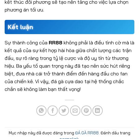
kết thúc đối phương sẽ tạo nền tảng cho việc lựa chọn
phương án tối ưu.
Kết luận
Sự thành công của
RR88
không phải là điều tình cờ mà là
kết quả của sự kết hợp hài hòa giữa chất lượng các trận
đấu, sự rõ ràng trong tỷ lệ cược và độ uy tín từ thương
hiệu. Ba yếu tố quan trọng này đã tạo nên sức hút riêng
biệt, đưa nhà cái trở thành điểm đến hàng đầu cho fan
của chiến kê. Vì vậy, đá gà cựa dao tại hệ thống chắc
chắn sẽ không làm bạn thất vọng!
Mục nhập này đã được đăng trong
ĐÁ GÀ RR88
. Đánh dấu trang
permalink
.