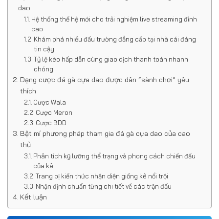
dao
Hệ thống thế hệ mới cho trải nghiệm live streaming đỉnh
cao
Khám phá nhiều đấu trường đẳng cấp tại nhà cái đáng
tin cậy
Tỷ lệ kèo hấp dẫn cùng giao dịch thanh toán nhanh
chóng
Dạng cược đá gà cựa dao được dân “sành chơi” yêu
thích
Cược Wala
Cược Meron
Cược BDD
Bật mí phương pháp tham gia đá gà cựa dao của cao
thủ
Phân tích kỹ lưỡng thể trạng và phong cách chiến đấu
của kê
Trang bị kiến thức nhận diện giống kê nổi trội
Nhận định chuẩn từng chi tiết về các trận đấu
Kết luận