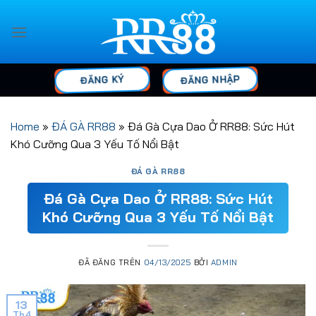
Chuyển
đến
nội
dung
ĐĂNG KÝ
ĐĂNG NHẬP
Home
»
ĐÁ GÀ RR88
»
Đá Gà Cựa Dao Ở RR88: Sức Hút
Khó Cưỡng Qua 3 Yếu Tố Nổi Bật
ĐÁ GÀ RR88
Đá Gà Cựa Dao Ở RR88: Sức Hút
Khó Cưỡng Qua 3 Yếu Tố Nổi Bật
ĐÃ ĐĂNG TRÊN
04/13/2025
BỞI
ADMIN
13
Th4