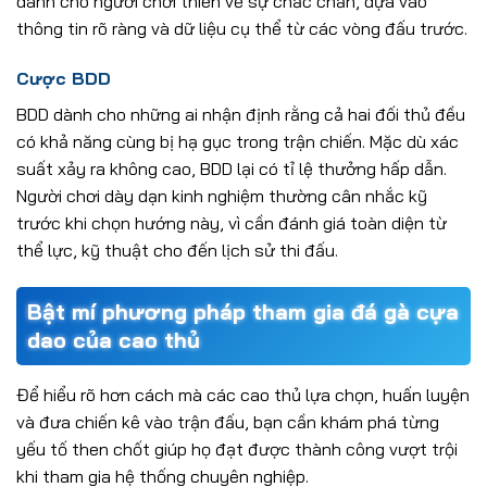
dành cho người chơi thiên về sự chắc chắn, dựa vào
thông tin rõ ràng và dữ liệu cụ thể từ các vòng đấu trước.
Cược BDD
BDD dành cho những ai nhận định rằng cả hai đối thủ đều
có khả năng cùng bị hạ gục trong trận chiến. Mặc dù xác
suất xảy ra không cao, BDD lại có tỉ lệ thưởng hấp dẫn.
Người chơi dày dạn kinh nghiệm thường cân nhắc kỹ
trước khi chọn hướng này, vì cần đánh giá toàn diện từ
thể lực, kỹ thuật cho đến lịch sử thi đấu.
Bật mí phương pháp tham gia đá gà cựa
dao của cao thủ
Để hiểu rõ hơn cách mà các cao thủ lựa chọn, huấn luyện
và đưa chiến kê vào trận đấu, bạn cần khám phá từng
yếu tố then chốt giúp họ đạt được thành công vượt trội
khi tham gia hệ thống chuyên nghiệp.