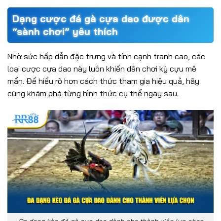
Dạng cược đá gà cựa dao được dân
“sành chơi” yêu thích
Nhờ sức hấp dẫn đặc trưng và tính cạnh tranh cao, các
loại cược cựa dao này luôn khiến dân chơi kỳ cựu mê
mẩn. Để hiểu rõ hơn cách thức tham gia hiệu quả, hãy
cùng khám phá từng hình thức cụ thể ngay sau.